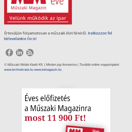
Értesüljön folyamatosan a műszaki élet híreiről.
Iratkozzon fel
hírlevelünkre Ön is!
© Műszaki Média Kiadó Kft. | Minden jog fenntartva | További online magazinjaink:
www.technokrata.hu
www.iotmagazin.hu
HIRDETÉS