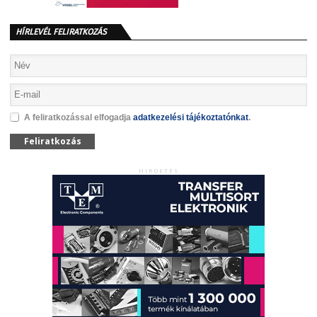
HÍRLEVÉL FELIRATKOZÁS
A feliratkozással elfogadja
adatkezelési tájékoztatónkat
.
Feliratkozás
HIRDETÉS