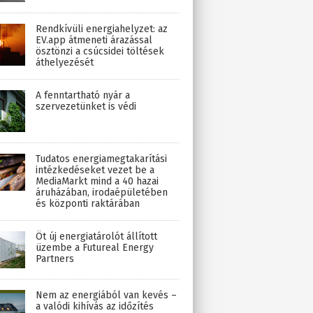
Rendkívüli energiahelyzet: az
EV.app átmeneti árazással
ösztönzi a csúcsidei töltések
áthelyezését
A fenntartható nyár a
szervezetünket is védi
Tudatos energiamegtakarítási
intézkedéseket vezet be a
MediaMarkt mind a 40 hazai
áruházában, irodaépületében
és központi raktárában
Öt új energiatárolót állított
üzembe a Futureal Energy
Partners
Nem az energiából van kevés –
a valódi kihívás az időzítés