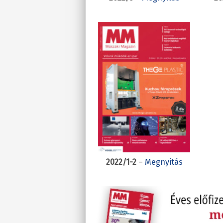
2022/1-2
–
Megnyitás