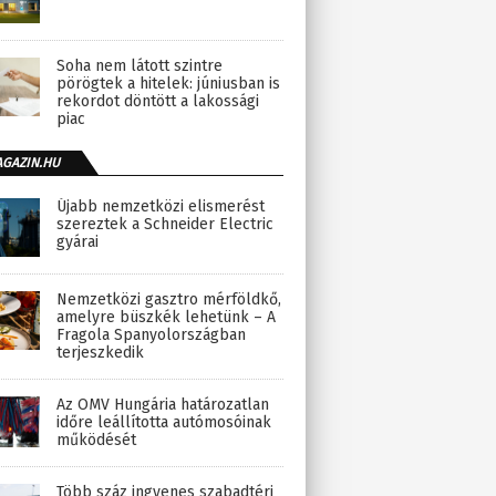
Soha nem látott szintre
pörögtek a hitelek: júniusban is
rekordot döntött a lakossági
piac
AGAZIN.HU
Újabb nemzetközi elismerést
szereztek a Schneider Electric
gyárai
Nemzetközi gasztro mérföldkő,
amelyre büszkék lehetünk – A
Fragola Spanyolországban
terjeszkedik
Az OMV Hungária határozatlan
időre leállította autómosóinak
működését
Több száz ingyenes szabadtéri