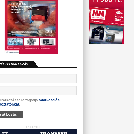
VÉL FELIRATKOZÁS
liratkozással elfogadja
adatkezelési
koztatónkat
.
iratkozás
HIRDETÉS