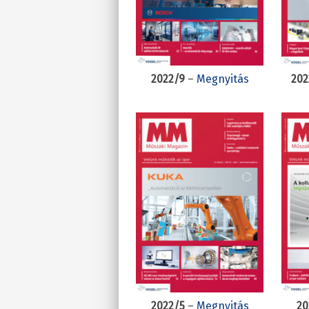
2022/9
–
Megnyitás
202
2022/5
–
Megnyitás
20