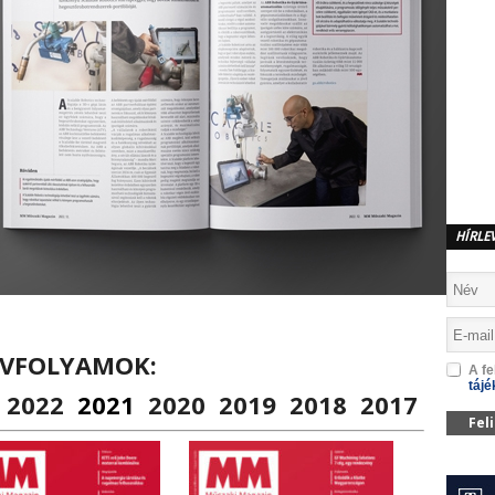
HÍRLE
ÉVFOLYAMOK:
A fe
tájé
2022
2021
2020
2019
2018
2017
Fel