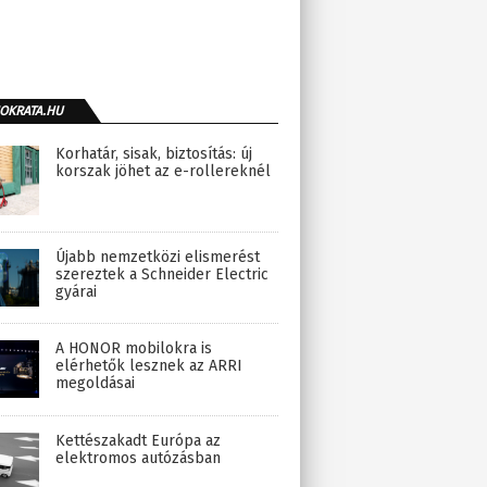
OKRATA.HU
Korhatár, sisak, biztosítás: új
korszak jöhet az e-rollereknél
Újabb nemzetközi elismerést
szereztek a Schneider Electric
gyárai
A HONOR mobilokra is
elérhetők lesznek az ARRI
megoldásai
Kettészakadt Európa az
elektromos autózásban