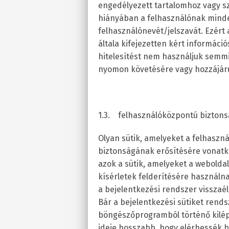
engedélyezett tartalomhoz vagy szo
hiányában a felhasználónak minde
felhasználónevét/jelszavát. Ezért a
általa kifejezetten kért informác
hitelesítést nem használjuk semmi
nyomon követésére vagy hozzájárul
1.3. felhasználóközpontú biztonság
Olyan sütik, amelyeket a felhasznál
biztonságának erősítésére vonatko
azok a sütik, amelyeket a weboldal
kísérletek felderítésére használ
a bejelentkezési rendszer visszaé
Bár a bejelentkezési sütiket rend
böngészőprogramból történő kilépés
ideje hosszabb, hogy elérhessék bi