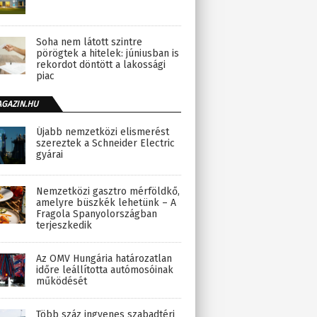
Soha nem látott szintre
pörögtek a hitelek: júniusban is
rekordot döntött a lakossági
piac
AGAZIN.HU
Újabb nemzetközi elismerést
szereztek a Schneider Electric
gyárai
Nemzetközi gasztro mérföldkő,
amelyre büszkék lehetünk – A
Fragola Spanyolországban
terjeszkedik
Az OMV Hungária határozatlan
időre leállította autómosóinak
működését
Több száz ingyenes szabadtéri