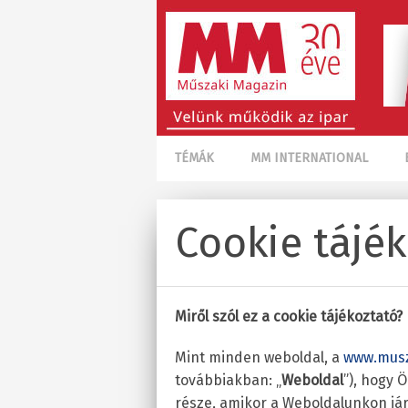
TÉMÁK
MM INTERNATIONAL
Cookie tájé
Miről szól ez a cookie tájékoztató?
Mint minden weboldal, a
www.musz
továbbiakban: „
Weboldal
”), hogy 
része, amikor a Weboldalunkon jár