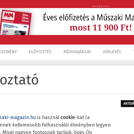
HIRDETÉS
ESEMÉNY
ELŐFIZETÉS
MÉDIAAJÁNLAT
HÍRLEVÉL
koztató
AKTUÁ
aki-magazin.hu
is használ
cookie
-kat (a
Önnek kellemesebb felhasználói élményben legyen
. Mivel nagyon fontosnak tartjuk, hogy Ön