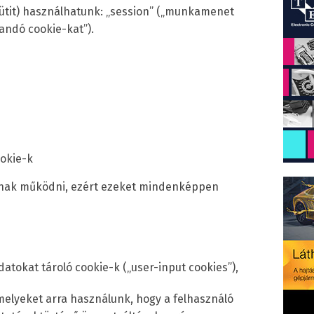
sütit) használhatunk: „session” („munkamenet
landó cookie-kat”).
ookie-k
dnak működni, ezért ezeket mindenképpen
adatokat tároló cookie-k („user-input cookies”),
elyeket arra használunk, hogy a felhasználó