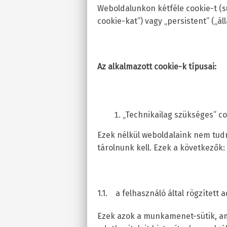
Weboldalunkon kétféle cookie-t (
cookie-kat”) vagy „persistent” („ál
Az alkalmazott cookie-k típusai:
„Technikailag szükséges” c
Ezek nélkül weboldalaink nem tu
tárolnunk kell. Ezek a következők:
1.1. a felhasználó által rögzített 
Ezek azok a munkamenet-sütik, am