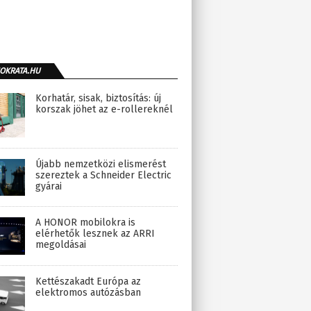
OKRATA.HU
Korhatár, sisak, biztosítás: új
korszak jöhet az e-rollereknél
Újabb nemzetközi elismerést
szereztek a Schneider Electric
gyárai
A HONOR mobilokra is
elérhetők lesznek az ARRI
megoldásai
Kettészakadt Európa az
elektromos autózásban