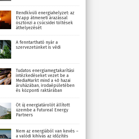
Rendkívüli energiahelyzet: az
EV.app átmeneti árazással
ösztönzi a csúcsidei töltések
áthelyezését
A fenntartható nyár a
szervezetünket is védi
Tudatos energiamegtakarítási
intézkedéseket vezet be a
MediaMarkt mind a 40 hazai
áruházában, irodaépületében
és központi raktárában
Öt új energiatárolót állított
üzembe a Futureal Energy
Partners
Nem az energiából van kevés –
a valódi kihívás az időzítés