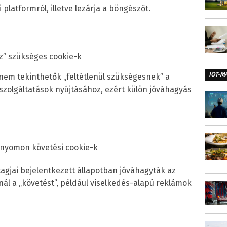
 platformról, illetve lezárja a böngészőt.
z” szükséges cookie-k
IOT-M
 nem tekinthetők „feltétlenül szükségesnek” a
t szolgáltatások nyújtásához, ezért külön jóváhagyás
 nyomon követési cookie-k
gjai bejelentkezett állapotban jóváhagyták az
nál a „követést”, például viselkedés-alapú reklámok