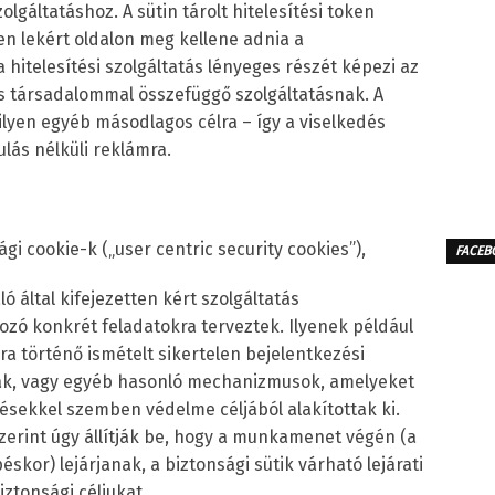
lgáltatáshoz. A sütin tárolt hitelesítési token
n lekért oldalon meg kellene adnia a
 hitelesítési szolgáltatás lényeges részét képezi az
iós társadalommal összefüggő szolgáltatásnak. A
lyen egyéb másodlagos célra – így a viselkedés
ás nélküli reklámra.
i cookie-k („user centric security cookies”),
FACEB
ó által kifejezetten kért szolgáltatás
zó konkrét feladatokra terveztek. Ilyenek például
ra történő ismételt sikertelen bejelentkezési
nak, vagy egyéb hasonló mechanizmusok, amelyeket
lésekkel szemben védelme céljából alakítottak ki.
szerint úgy állítják be, hogy a munkamenet végén (a
kor) lejárjanak, a biztonsági sütik várható lejárati
ztonsági céljukat.