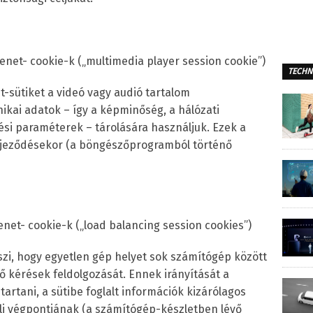
et- cookie-k („multimedia player session cookie”)
TECHN
-sütiket a videó vagy audió tartalom
ikai adatok – így a képminőség, a hálózati
ési paraméterek – tárolására használjuk. Ezek a
ejeződésekor (a böngészőprogramból történő
et- cookie-k („load balancing session cookies”)
szi, hogy egyetlen gép helyet sok számítógép között
ő kérések feldolgozását. Ennek irányítását a
artani, a sütibe foglalt információk kizárólagos
li végpontjának (a számítógép-készletben lévő