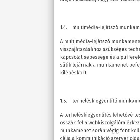
1.4. multimédia-lejátszó munkamen
A multimédia-lejátszó munkamenet
visszajátszásához szükséges techn
kapcsolat sebessége és a pufferel
sütik lejárnak a munkamenet bef
kilépéskor).
1.5. terheléskiegyenlítő munkamen
A terheléskiegyenlítés lehetővé te
osszák fel a webkiszolgálóra érkez
munkamenet során végig fent kell t
célja a kommunikáció szerver olda