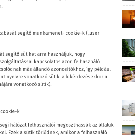
a.
eszabását segítő munkamenet- cookie-k („user
át segítő sütiket arra használjuk, hogy
szolgáltatással kapcsolatos azon felhasználó
solódnak más állandó azonosítókhoz, így például
ánt nyelvre vonatkozó sütik, a lekérdezésekkor a
májára vonatkozó sütik).
 cookie-k
sségi hálózat felhasználói megoszthassák az általuk
el. Ezek a sütik törlődnek, amikor a felhasználó