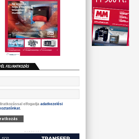
VÉL FELIRATKOZÁS
liratkozással elfogadja
adatkezelési
koztatónkat
.
iratkozás
HIRDETÉS