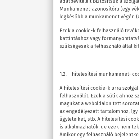
adatbeviteleit biztosítsuk a szolg
Munkamenet-azonosítóra (egy véle
legkésőbb a munkamenet végén (a 
Ezek a cookie-k felhasználó tevék
kattintáshoz vagy formanyomtatvá
szükségesek a felhasználó által ki
1.2. hitelesítési munkamenet- coo
A hitelesítési cookie-k arra szolg
felhasználót. Ezek a sütik ahhoz 
magukat a weboldalon tett soroza
az engedélyezett tartalomhoz, íg
ügyleteiket, stb. A hitelesítési c
is alkalmazhatók, de ezek nem tek
Amikor egy felhasználó bejelentke