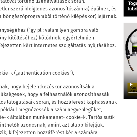
áltatóval történő üzenetváltások során.
tlenszerű ideiglenes azonosítószámra) épülnek, és
böngészőprogramból történő kilépéskor) lejárnak.
enységéhez (így pl.: valamilyen gombra való
ny kitöltéséhez) kötődnek, egyértelműen
fejezetten kért internetes szolgáltatás nyújtásához.
kie-k („authentication cookies”),
álnak, hogy bejelentkezéskor azonosítsák a
szükségesek, hogy a felhasználók azonosíthassák
tos látogatásaik során, és hozzáférést kaphassanak
y például megnézessék a számlaegyenlegüket,
ookie-k általában munkamenet- cookie-k. Tartós sütik
inthetők azonosnak, amint azt alább kifejtjük.
zik, kifejezetten hozzáférést kér a számára