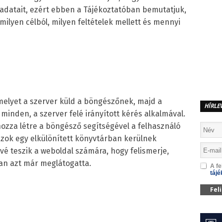
adatait, ezért ebben a Tájékoztatóban bemutatjuk,
ilyen célból, milyen feltételek mellett és mennyi
melyet a szerver küld a böngészőnek, majd a
HÍRLE
inden, a szerver felé irányított kérés alkalmával.
ozza létre a böngésző segítségével a felhasználó
zok egy elkülönített könyvtárban kerülnek
ővé teszik a weboldal számára, hogy felismerje,
n azt már meglátogatta.
A fe
tájé
Fel