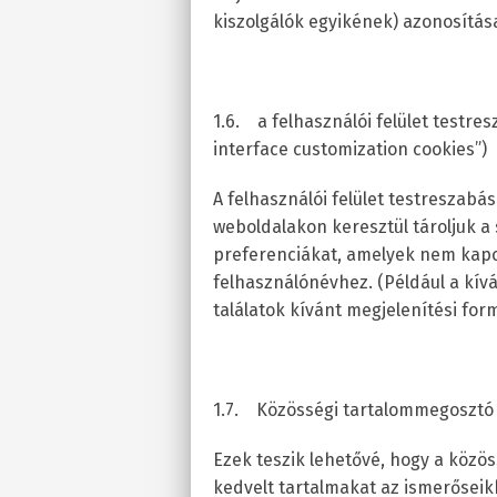
kiszolgálók egyikének) azonosítás
1.6. a felhasználói felület testr
interface customization cookies”)
A felhasználói felület testreszabás
weboldalakon keresztül tároljuk a 
preferenciákat, amelyek nem kapc
felhasználónévhez. (Például a kív
találatok kívánt megjelenítési for
1.7. Közösségi tartalommegosztó
Ezek teszik lehetővé, hogy a közö
kedvelt tartalmakat az ismerőseikk